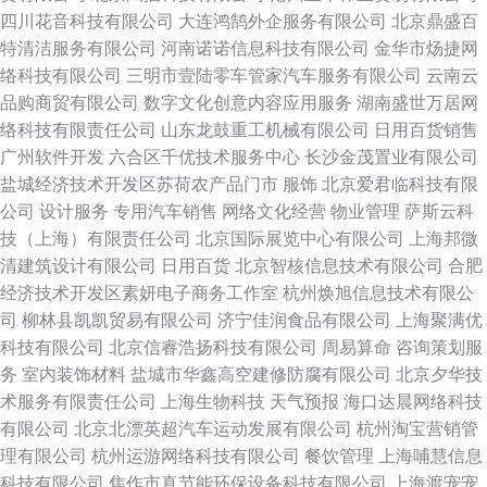
四川花音科技有限公司
大连鸿鹄外企服务有限公司
北京鼎盛百
特清洁服务有限公司
河南诺诺信息科技有限公司
金华市炀捷网
络科技有限公司
三明市壹陆零车管家汽车服务有限公司
云南云
品购商贸有限公司
数字文化创意内容应用服务
湖南盛世万居网
络科技有限责任公司
山东龙鼓重工机械有限公司
日用百货销售
广州软件开发
六合区千优技术服务中心
长沙金茂置业有限公司
盐城经济技术开发区苏荷农产品门市
服饰
北京爱君临科技有限
公司
设计服务
专用汽车销售
网络文化经营
物业管理
萨斯云科
技（上海）有限责任公司
北京国际展览中心有限公司
上海邦微
清建筑设计有限公司
日用百货
北京智核信息技术有限公司
合肥
经济技术开发区素妍电子商务工作室
杭州焕旭信息技术有限公
司
柳林县凯凯贸易有限公司
济宁佳润食品有限公司
上海聚满优
科技有限公司
北京信睿浩扬科技有限公司
周易算命
咨询策划服
务
室内装饰材料
盐城市华鑫高空建修防腐有限公司
北京夕华技
术服务有限责任公司
上海生物科技
天气预报
海口达晨网络科技
有限公司
北京北漂英超汽车运动发展有限公司
杭州淘宝营销管
理有限公司
杭州运游网络科技有限公司
餐饮管理
上海哺慧信息
科技有限公司
焦作市真节能环保设备科技有限公司
上海渡宠宠